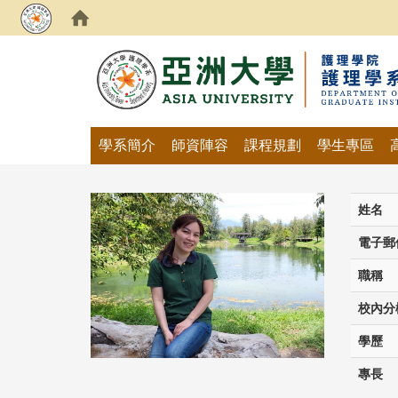
:::
學系簡介
師資陣容
課程規劃
學生專區
姓名
電子郵
職稱
校內分
學歷
專長