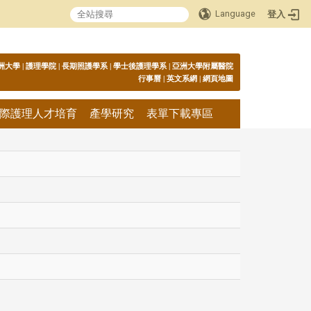
Language
登入
:::
洲大學
|
護理學院
|
長期照護學系
|
學士後護理學系
|
亞洲大學附屬醫院
行事曆
|
英文系網
|
網頁地圖
際護理人才培育
產學研究
表單下載專區