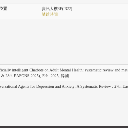
位置
資訊大樓3F(I322)
請益時間
ly intelligent Chatbots on Adult Mental Health: systematic review and meta 
INC & 28th EAFONS 2025), Feb. 2025, 韓國
ational Agents for Depression and Anxiety: A Systematic Review , 27th Ea