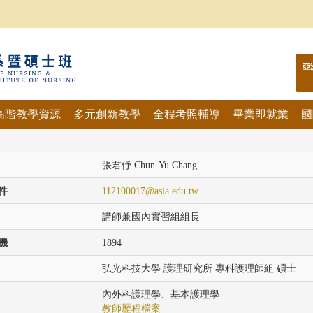
亞
高階教學資源
多元創新教學
全程考照輔導
畢業即就業
國
張君伃 Chun-Yu Chang
件
112100017@asia.edu.tw
講師兼國內實習組組長
機
1894
弘光科技大學 護理研究所 專科護理師組 碩士
內外科護理學、基本護理學
教師歷程檔案