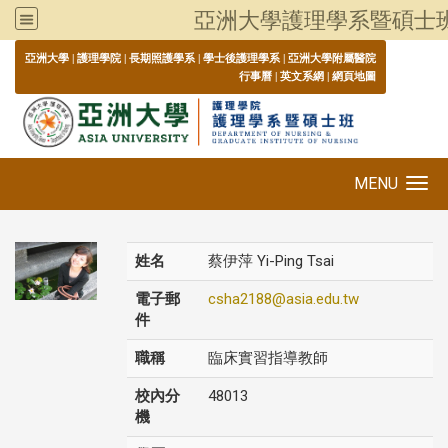
亞洲大學護理學系暨碩士
:::
亞洲大學
|
護理學院
|
長期照護學系
|
學士後護理學系
|
亞洲大學附屬醫院
行事曆
|
英文系網
|
網頁地圖
MENU
Toggle navigation
姓名
蔡伊萍 Yi-Ping Tsai
電子郵
csha2188@asia.edu.tw
件
職稱
臨床實習指導教師
校內分
48013
機