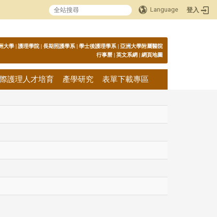
Language
登入
:::
洲大學
|
護理學院
|
長期照護學系
|
學士後護理學系
|
亞洲大學附屬醫院
行事曆
|
英文系網
|
網頁地圖
際護理人才培育
產學研究
表單下載專區