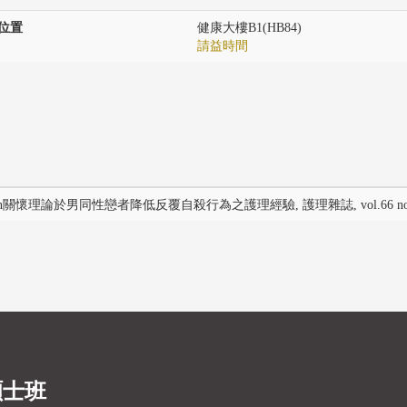
位置
健康大樓B1(HB84)
請益時間
son關懷理論於男同性戀者降低反覆自殺行為之護理經驗, 護理雜誌, vol.66 no.2 pp.
碩士班