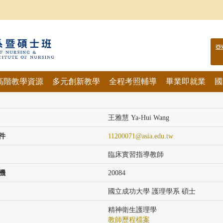
亞
高階教學資源
多元創新教學
全程考照輔導
畢業即就業
國
王雅慧 Ya-Hui Wang
件
11200071@asia.edu.tw
臨床實習指導教師
機
20084
國立成功大學 護理學系 碩士
精神衛生護理學
教師歷程檔案