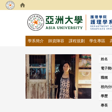
:::
學系簡介
師資陣容
課程規劃
學生專區
姓名
電子郵
職稱
校內分
學歷
專長