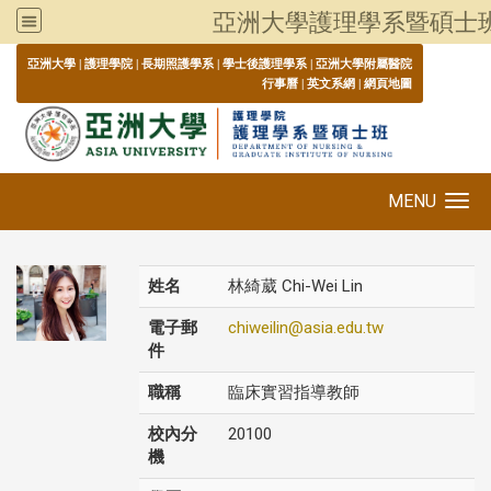
亞洲大學護理學系暨碩士
:::
亞洲大學
|
護理學院
|
長期照護學系
|
學士後護理學系
|
亞洲大學附屬醫院
行事曆
|
英文系網
|
網頁地圖
MENU
Toggle navigation
姓名
林綺葳 Chi-Wei Lin
電子郵
chiweilin@asia.edu.tw
件
職稱
臨床實習指導教師
校內分
20100
機