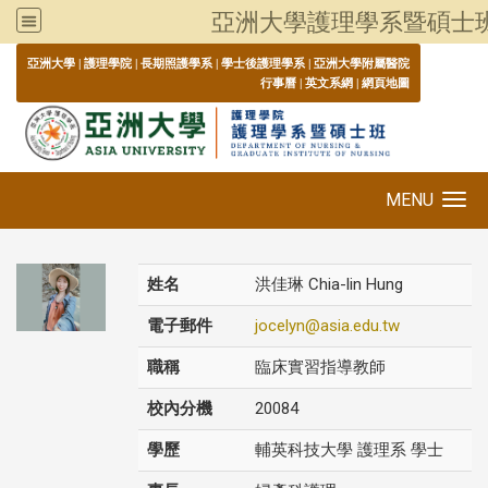
亞洲大學護理學系暨碩士
:::
亞洲大學
|
護理學院
|
長期照護學系
|
學士後護理學系
|
亞洲大學附屬醫院
行事曆
|
英文系網
|
網頁地圖
MENU
Toggle navigation
姓名
洪佳琳 Chia-lin Hung
電子郵件
jocelyn@asia.edu.tw
職稱
臨床實習指導教師
校內分機
20084
學歷
輔英科技大學 護理系 學士