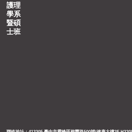
護理
學系
暨碩
士班
聯絡地址：413305 臺中市霧峰區柳豐路500號(健康大樓3F H320