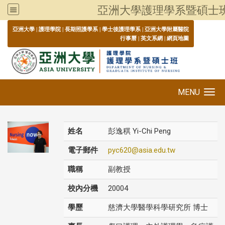
亞洲大學護理學系暨碩士
:::
亞洲大學
|
護理學院
|
長期照護學系
|
學士後護理學系
|
亞洲大學附屬醫院
行事曆
|
英文系網
|
網頁地圖
MENU
Toggle navigation
姓名
彭逸稘 Yi-Chi Peng
電子郵件
pyc620@asia.edu.tw
職稱
副教授
校內分機
20004
學歷
慈濟大學醫學科學研究所 博士