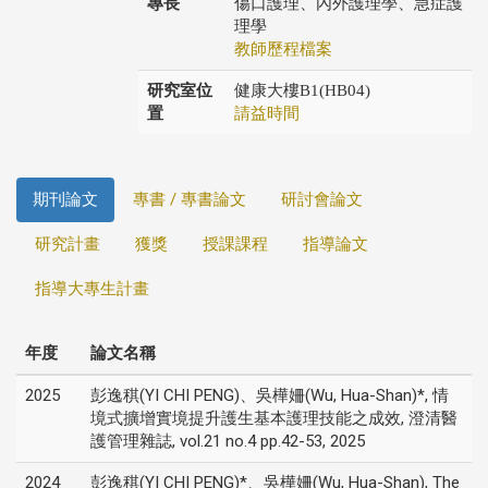
專長
傷口護理、內外護理學、急症護
理學
教師歷程檔案
研究室位
健康大樓B1(HB04)
置
請益時間
期刊論文
專書 / 專書論文
研討會論文
研究計畫
獲獎
授課課程
指導論文
指導大專生計畫
年度
論文名稱
2025
彭逸稘(YI CHI PENG)、吳樺姍(Wu, Hua-Shan)*, 情
境式擴增實境提升護生基本護理技能之成效, 澄清醫
護管理雜誌, vol.21 no.4 pp.42-53, 2025
2024
彭逸稘(YI CHI PENG)*、吳樺姍(Wu, Hua-Shan), The