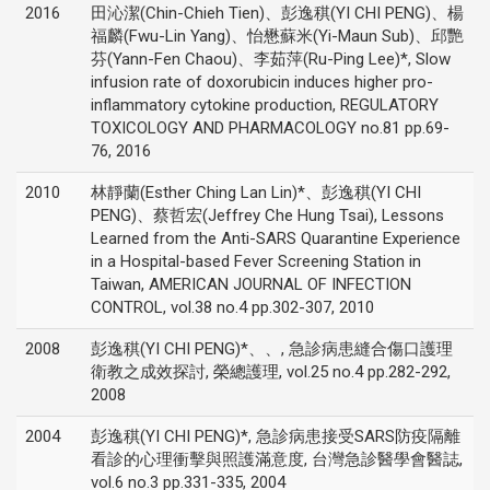
2016
田沁潔(Chin-Chieh Tien)、彭逸稘(YI CHI PENG)、楊
福麟(Fwu-Lin Yang)、怡懋蘇米(Yi-Maun Sub)、邱艷
芬(Yann-Fen Chaou)、李茹萍(Ru-Ping Lee)*, Slow
infusion rate of doxorubicin induces higher pro-
inflammatory cytokine production, REGULATORY
TOXICOLOGY AND PHARMACOLOGY no.81 pp.69-
76, 2016
2010
林靜蘭(Esther Ching Lan Lin)*、彭逸稘(YI CHI
PENG)、蔡哲宏(Jeffrey Che Hung Tsai), Lessons
Learned from the Anti-SARS Quarantine Experience
in a Hospital-based Fever Screening Station in
Taiwan, AMERICAN JOURNAL OF INFECTION
CONTROL, vol.38 no.4 pp.302-307, 2010
2008
彭逸稘(YI CHI PENG)*、、, 急診病患縫合傷口護理
衛教之成效探討, 榮總護理, vol.25 no.4 pp.282-292,
2008
2004
彭逸稘(YI CHI PENG)*, 急診病患接受SARS防疫隔離
看診的心理衝擊與照護滿意度, 台灣急診醫學會醫誌,
vol.6 no.3 pp.331-335, 2004