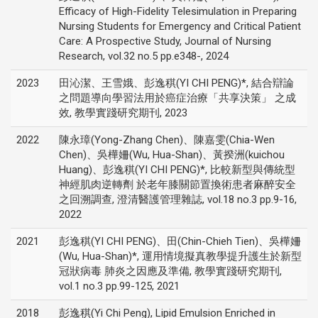
Efficacy of High-Fidelity Telesimulation in Preparing
Nursing Students for Emergency and Critical Patient
Care: A Prospective Study, Journal of Nursing
Research, vol.32 no.5 pp.e348-, 2024
2023
田沁潔、王雪娥、彭逸稘(YI CHI PENG)*, 結合辯論
之問題導向學習法用於癌症治療「共享決策」 之成
效, 教學實踐研究期刊, 2023
2022
陳永璋(Yong-Zhang Chen)、陳嘉雯(Chia-Wen
Chen)、吳樺姍(Wu, Hua-Shan)、黃揆洲(kuichou
Huang)、彭逸稘(YI CHI PENG)*, 比較新型與傳統型
神經肌肉逆轉劑 於老年膝關節置換術患者麻醉安全
之回溯調查, 澄清醫護管理雜誌, vol.18 no.3 pp.9-16,
2022
2021
彭逸稘(YI CHI PENG)、田(Chin-Chieh Tien)、吳樺姍
(Wu, Hua-Shan)*, 運用情境擬真教學提升護生於新型
冠狀病毒 肺炎之因應及準備, 教學實踐研究期刊,
vol.1 no.3 pp.99-125, 2021
2018
彭逸稘(Yi Chi Peng), Lipid Emulsion Enriched in