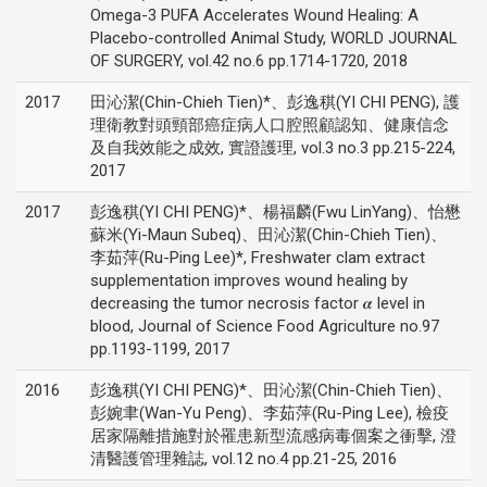
Omega-3 PUFA Accelerates Wound Healing: A
Placebo-controlled Animal Study, WORLD JOURNAL
OF SURGERY, vol.42 no.6 pp.1714-1720, 2018
2017
田沁潔(Chin-Chieh Tien)*、彭逸稘(YI CHI PENG), 護
理衛教對頭頸部癌症病人口腔照顧認知、健康信念
及自我效能之成效, 實證護理, vol.3 no.3 pp.215-224,
2017
2017
彭逸稘(YI CHI PENG)*、楊福麟(Fwu LinYang)、怡懋
蘇米(Yi-Maun Subeq)、田沁潔(Chin-Chieh Tien)、
李茹萍(Ru-Ping Lee)*, Freshwater clam extract
supplementation improves wound healing by
decreasing the tumor necrosis factor 𝜶 level in
blood, Journal of Science Food Agriculture no.97
pp.1193-1199, 2017
2016
彭逸稘(YI CHI PENG)*、田沁潔(Chin-Chieh Tien)、
彭婉聿(Wan-Yu Peng)、李茹萍(Ru-Ping Lee), 檢疫
居家隔離措施對於罹患新型流感病毒個案之衝擊, 澄
清醫護管理雜誌, vol.12 no.4 pp.21-25, 2016