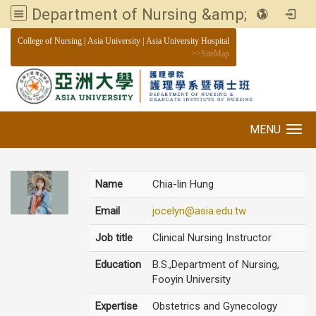
Department of Nursing &amp; Graduate institute of Nursing, Asia University
:::
College of Nursing
|
Asia University
|
Asia University Hospital
>>
SiteMap
MENU
Toggle navigation
Name
Chia-lin Hung
Email
jocelyn@asia.edu.tw
Job title
Clinical Nursing Instructor
Education
B.S.,Department of Nursing,
Fooyin University
Expertise
Obstetrics and Gynecology