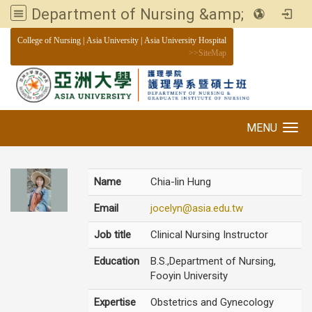
Department of Nursing &amp; Graduate institute of Nursing, Asia University
:::
College of Nursing
|
Asia University
|
Asia University Hospital
>>
SiteMap
MENU
Toggle navigation
Name
Chia-lin Hung
Email
jocelyn@asia.edu.tw
Job title
Clinical Nursing Instructor
Education
B.S.,Department of Nursing,
Fooyin University
Expertise
Obstetrics and Gynecology