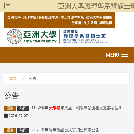
亞洲大學護理學系暨碩士
:::
亞洲大學
|
護理學院
|
長期照護學系
|
學士後護理學系
|
亞洲大學附屬醫院
行事曆
|
英文系網
|
網頁地圖
MENU
Toggle navigation
首頁
公告
公告
114-2學期
大學部
畢業生，領取畢業證書之重要公告!!
重要
熱門
2026-07-07
115-1學期隨班附讀台東班招生簡章公告
重要
熱門