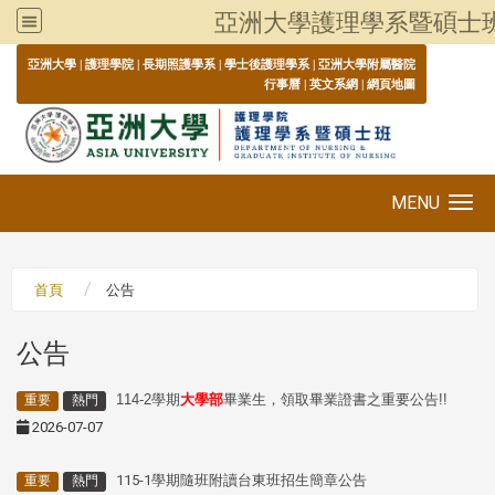
亞洲大學護理學系暨碩士
:::
亞洲大學
|
護理學院
|
長期照護學系
|
學士後護理學系
|
亞洲大學附屬醫院
行事曆
|
英文系網
|
網頁地圖
MENU
Toggle navigation
首頁
公告
公告
114-2學期
大學部
畢業生，領取畢業證書之重要公告!!
重要
熱門
2026-07-07
115-1學期隨班附讀台東班招生簡章公告
重要
熱門